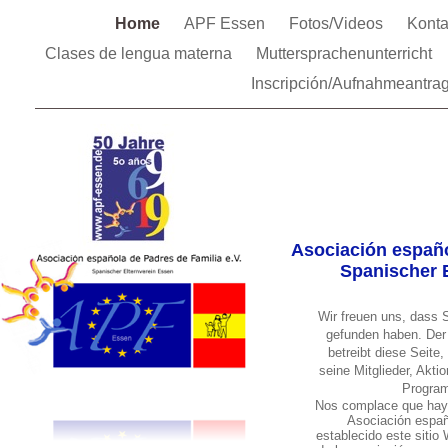
Home
APF Essen
Fotos/Videos
Kont
Clases de lengua materna
Muttersprachenunterricht
Inscripción/Aufnahmeantra
Asociación españo
Spanischer E
Wir freuen uns, dass 
gefunden haben. Der 
betreibt diese Seite
seine Mitglieder, Akt
Program
Nos complace que haya
Asociación españ
establecido este sitio